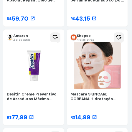
Absolut Repair, Óleo de
perfume acetinado corpo e
Tratamento Capilar Leave-
mãos hidratante lily lulli
in Multi-Benefícios 10 em 1,
cuide se bem
Cabelos Secos e
59,70
43,15
open_in_new
open_in_new
R$
R$
Danificados, Proteína e
Óleo de Proteína de Trigo,
30ml
Amazon
Shopee
heart_plus
heart_plus
2 dias atrás
4 dias atrás
Desitin Creme Preventivo
Mascara SKINCARE
de Assaduras Máxima
COREANA Hidratação
Proteção, 57g
Noturna
77,99
14,99
open_in_new
open_in_new
R$
R$