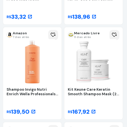
3000 | Máquina para Rosto,
Cabelo e Corpo |
Barbeador Elétrico
33,32
138,96
open_in_new
open_in_new
R$
R$
Multigroom | MG3927/15
Amazon
Mercado Livre
heart_plus
heart_plus
7 dias atrás
9 dias atrás
Shampoo Invigo Nutri
Kit Keune Care Keratin
Enrich Wella Professionals
Smooth Shampoo Mask (2
1000 ml
Produtos)
139,50
167,92
open_in_new
open_in_new
R$
R$