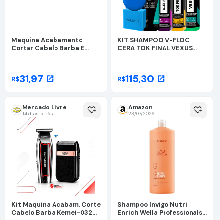
Maquina Acabamento
KIT SHAMPOO V-FLOC
Cortar Cabelo Barba E
CERA TOK FINAL VEXUS
Pelos Kemei 032 Prateado
VONIXX PRETINHO VINTEX
127/220v
31,97
115,30
open_in_new
open_in_new
R$
R$
Mercado Livre
Amazon
heart_plus
heart_plus
14 dias atrás
23/07/2026
Kit Maquina Acabam. Corte
Shampoo Invigo Nutri
Cabelo Barba Kemei-032
Enrich Wella Professionals