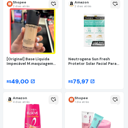
Shopee
Amazon
heart_plus
heart_plus
2 dias atrás
2 dias atrás
[Original] Base Líquida
Neutrogena Sun Fresh
Impecável M.maquiagem
Protetor Solar Facial Para
Controle De Óleo Ac 35ML
Pele Oleosa Derm Care, FPS
70, Sem Cor, Kit com 2
Unidades de 40g
49,00
75,97
open_in_new
open_in_new
R$
R$
Amazon
Shopee
heart_plus
heart_plus
4 dias atrás
1 dia atrás