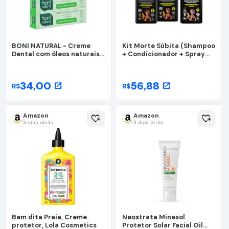
BONI NATURAL - Creme
Kit Morte Súbita (Shampoo
Dental com óleos naturais
+ Condicionador + Spray
de Menta e Melaleuca
Reparaçao) - Lola From Rio
Vegano e Natural, Sem
Flúor, Sem Triclosan, 90g, 3
34,00
56,88
open_in_new
open_in_new
R$
R$
unidades Leve Mais Pague
Menos
Amazon
Amazon
heart_plus
heart_plus
3 dias atrás
3 dias atrás
Bem dita Praia, Creme
Neostrata Minesol
protetor, Lola Cosmetics
Protetor Solar Facial Oil