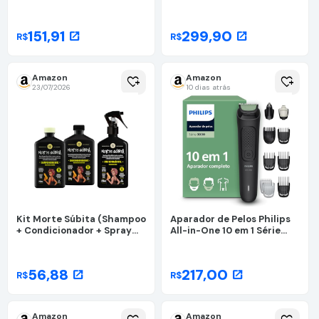
Fast Vonixx
Night Para Cabelos Secos
com Nutrição Profunda,
Proteção Contra a Fricção
151,91
299,90
open_in_new
open_in_new
R$
R$
do Travesseiro e Cabelos
Mais Fortes 90ml
Amazon
Amazon
heart_plus
heart_plus
23/07/2026
10 dias atrás
Kit Morte Súbita (Shampoo
Aparador de Pelos Philips
+ Condicionador + Spray
All-in-One 10 em 1 Série
Reparaçao) - Lola From Rio
3000 | Máquina para Rosto,
Cabelo e Corpo |
Barbeador Elétrico
56,88
217,00
open_in_new
open_in_new
R$
R$
Multigroom | MG3941/15
Amazon
Amazon