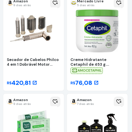
Amazon
Mercado Livre
heart_plus
heart_plus
9 dias atrás
5 dias atrás
Secador de Cabelos Philco
Creme Hidratante
4 em 1 Dobrável Motor
Cetaphil de 453 g.
BLDC PSC3500 220V
Restaura a Barreira
confirmation_number
AMOCETAPHIL
Natural da Pele em 1
Semana. Recomendado por
420,81
76,08
open_in_new
open_in_new
R$
R$
Dermatologistas para Pele
Sensível
Amazon
Amazon
heart_plus
heart_plus
9 dias atrás
7 dias atrás