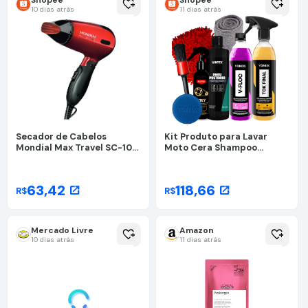
heart_plus
heart_plus
10 dias atrás
11 dias atrás
Secador de Cabelos
Kit Produto para Lavar
Mondial Max Travel SC-10
Moto Cera Shampoo
Bivolt 1200w
Desengraxante Pretinho
Limpador de Corrente
Vonixx
63,42
118,66
open_in_new
open_in_new
R$
R$
Mercado Livre
Amazon
heart_plus
heart_plus
10 dias atrás
11 dias atrás