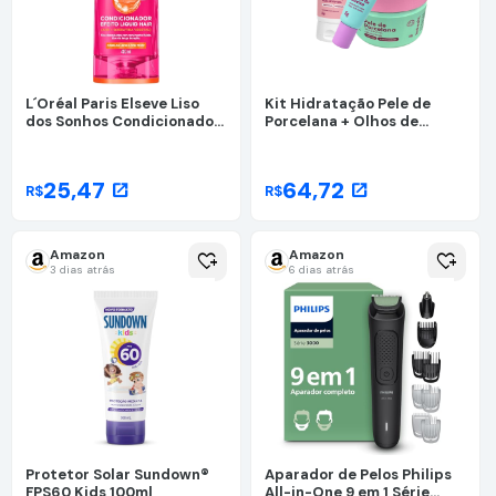
L´Oréal Paris Elseve Liso
Kit Hidratação Pele de
dos Sonhos Condicionador,
Porcelana + Olhos de
com Efeito Liquid Hair,
Gueixa + Pele Plena Kokeshi
Enriquecido com AHA e
Queratina Vegetal para
25,47
64,72
open_in_new
open_in_new
R$
R$
Alinhamento Capilar e
Brilho Intenso, 400ml
Amazon
Amazon
heart_plus
heart_plus
3 dias atrás
6 dias atrás
Protetor Solar Sundown®
Aparador de Pelos Philips
FPS60 Kids 100ml
All-in-One 9 em 1 Série