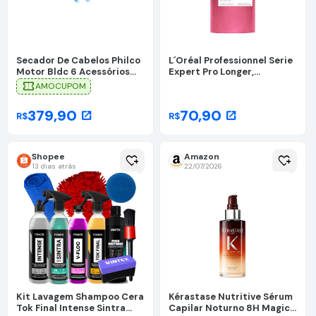
Secador De Cabelos Philco
L´Oréal Professionnel Serie
Motor Bldc 6 Acessórios
Expert Pro Longer,
Fast Dry 1450w Psd16a 127v
Shampoo para Cabelos
confirmation_number
AMOCUPOM
Cinza E Rosa
Longos com Pontas
Danificadas, Preenche e
379,90
70,90
open_in_new
open_in_new
R$
R$
Fortalece a Fibra com
Filler-A100 e Aminoácidos,
Tecnologia Co-Emulsão,
240ml
Shopee
Amazon
heart_plus
heart_plus
13 dias atrás
22/07/2026
Kit Lavagem Shampoo Cera
Kérastase Nutritive Sérum
Tok Final Intense Sintra
Capilar Noturno 8H Magic